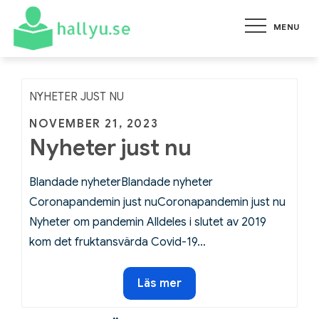
Skip
MENU
to
hallyu.se
Allt du behöver veta om de
content
senaste händelserna
NYHETER JUST NU
Posted
NOVEMBER 21, 2023
Nyheter just nu
on
Blandade nyheterBlandade nyheter
Coronapandemin just nuCoronapandemin just nu
Nyheter om pandemin Alldeles i slutet av 2019
kom det fruktansvärda Covid-19…
Nyheter
Läs mer
just