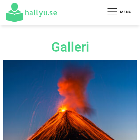
MENU
hallyu.se
Allt du behöver veta om de
senaste händelserna
Galleri