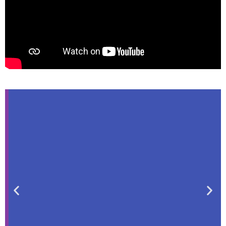
Jon Fridgeir
Thorissons utflykt till
vulkanen
Jon tycker att detta var en upplevelse
som...