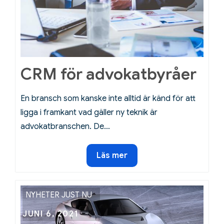
CRM för advokatbyråer
En bransch som kanske inte alltid är känd för att
ligga i framkant vad gäller ny teknik är
advokatbranschen. De…
CRM
Läs mer
för
advokatbyråer
NYHETER JUST NU
Posted
JUNI 6, 2021