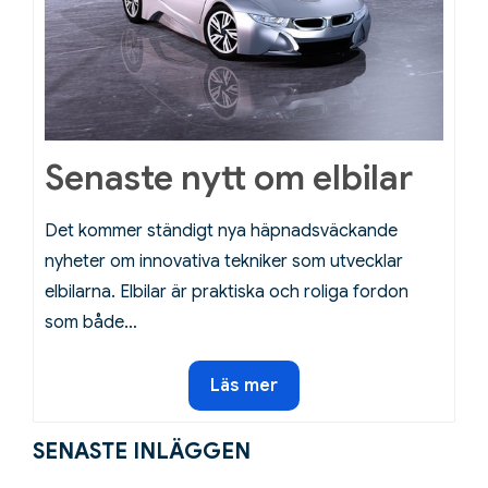
on
Senaste nytt om elbilar
Det kommer ständigt nya häpnadsväckande
nyheter om innovativa tekniker som utvecklar
elbilarna. Elbilar är praktiska och roliga fordon
som både…
Senaste
Läs mer
nytt
om
SENASTE INLÄGGEN
elbilar