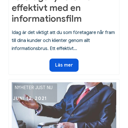
effektivt med en
informationsfilm
Idag är det viktigt att du som företagare når fram
till dina kunder och klienter genom allt
informationsbrus. Ett effektivt…
Förklara
Läs mer
företagsnyheterna
effektivt
med
NYHETER JUST NU
en
Posted
JUNI 12, 2021
informationsfilm
on