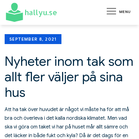
Skip
MENU
to
hallyu.se
Allt du behöver veta om de
content
senaste händelserna
Posted
SEPTEMBER 8, 2021
on
Nyheter inom tak som
allt fler väljer på sina
hus
Att ha tak över huvudet är något vi måste ha för att må
bra och överleva i det kalla nordiska klimatet. Men vad
ska vi göra om taket vi har på huset mår allt sämre och
det läcker in både fukt och kyla? Då är det dags för en